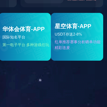
应用
智能设备
品质保障
4
咨询报价
同号）
即订购
资质荣誉