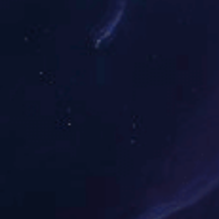
破碎机
星空·官方端网站登录入口-星空（中国）
振动筛
固定式星空
破碎机配件
给料机
刮板机
智能选矸机
减速机