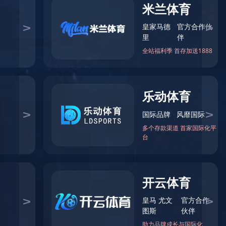
端网站登录入口-星空（中国）
考察 免费获取报价!
网站登录入口-星空（中国）
方端网站登录入口-星空（中国）...