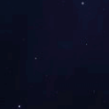
立即订购
/ ORDER NOW
留下您的联系方式，我们会在24小时内回复您的信息，欢迎垂询！