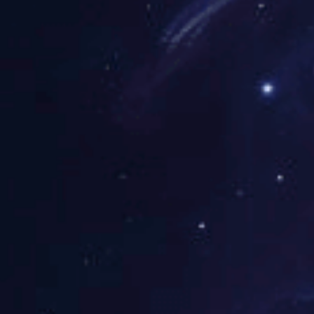
相关产品
/ RELATED PRODUCTS
全移动履带式星空·官方端网站登录入口-星空（中国）