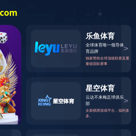
0373-563614
星空·官方端网
全国服务热线
站登录入口-星
资质荣誉
空（中国）
中国）